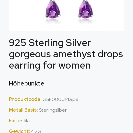
925
Sterling Silver
gorgeous amethyst drops
earring for women
Höhepunkte
Produktcode:
GSE000014ajpa
Metall Basis:
Sterlingsilber
Farbe:
lila
Gewicht:
4.2G