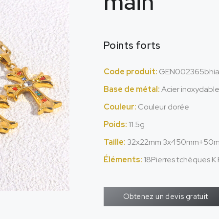
main
Points forts
Code produit:
GEN002365bhi
Base de métal:
Acier inoxydabl
Couleur:
Couleur dorée
Poids:
11.5g
Taille:
32x22mm 3x450mm+50m
Éléments:
18Pierres tchèques K 
Obtenez un devis gratuit