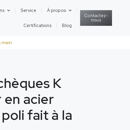
ons
Service
À propos
Contactez-
nous
Certifications
Blog
a main
tchèques K
 en acier
oli fait à la