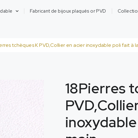
ydable
Fabricant de bijoux plaqués or PVD
Collecti
erres tchèques K PVD,Collier en acier inoxydable poli fait à l
18Pierres 
PVD,Collier
inoxydable p