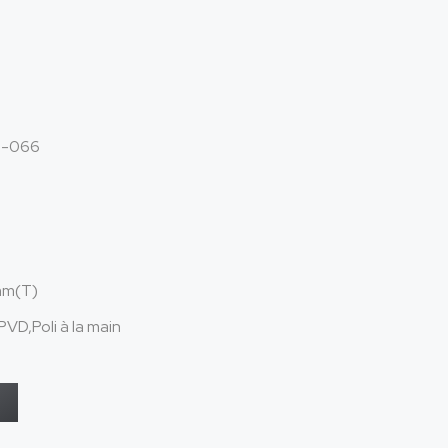
a-066
e
m(T)
PVD,Poli à la main