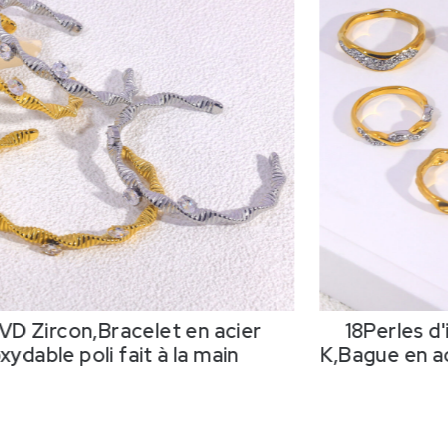
racelet en acier
18Perles d'imitation e
 fait à la main
K,Bague en acier inoxydab
la main