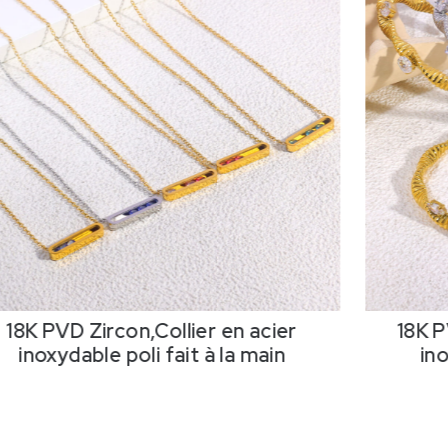
con,Collier en acier
18K PVD Zircon,B
 poli fait à la main
inoxydable poli