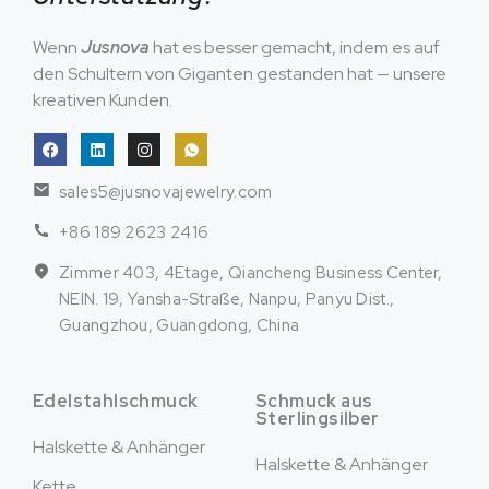
Wenn
Jusnova
hat es besser gemacht, indem es auf
den Schultern von Giganten gestanden hat — unsere
kreativen Kunden.
sales5@jusnovajewelry.com
+86 189 2623 2416
Zimmer 403, 4Etage, Qiancheng Business Center,
NEIN. 19, Yansha-Straße, Nanpu, Panyu Dist.,
Guangzhou, Guangdong, China
Edelstahlschmuck
Schmuck aus
Sterlingsilber
Halskette & Anhänger
Halskette & Anhänger
Kette