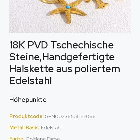
18K PVD Tschechische
Steine,Handgefertigte
Halskette aus poliertem
Edelstahl
Höhepunkte
Produktcode:
GEN002365bhia-066
Metall Basis:
Edelstahl
Farbe:
Goldene Farbe