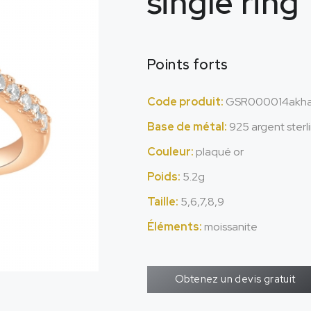
single ring
Points forts
Code produit:
GSR000014akh
Base de métal:
925 argent sterl
Couleur:
plaqué or
Poids:
5.2g
Taille:
5,6,7,8,9
Éléments:
moissanite
Obtenez un devis gratuit