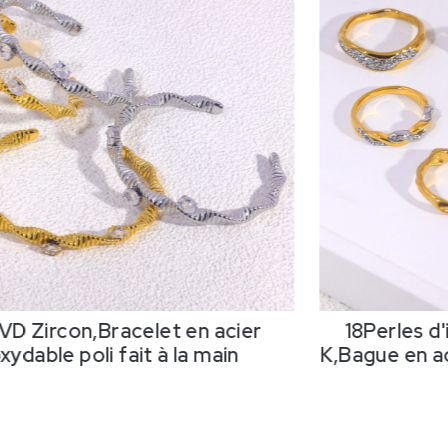
VD Zircon,Bracelet en acier
18Perles d
xydable poli fait à la main
K,Bague en ac