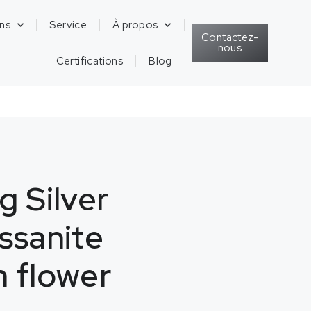
ons
Service
À propos
Contactez-
nous
Certifications
Blog
g Silver
ssanite
n flower