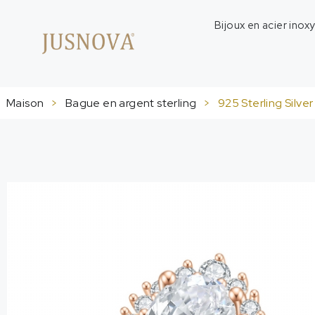
Bijoux en acier inox
Maison
>
Bague en argent sterling
>
925
Sterling Silve