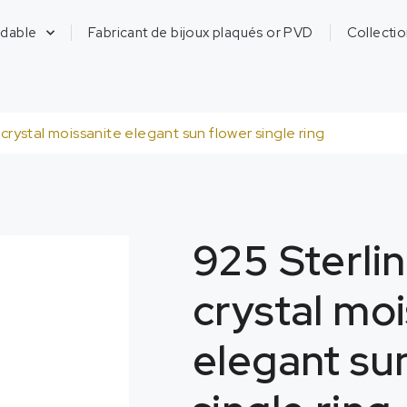
ydable
Fabricant de bijoux plaqués or PVD
Collecti
r crystal moissanite elegant sun flower single ring
925
Sterlin
crystal moi
elegant su