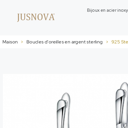
Bijoux en acier inox
Maison
>
Boucles d'oreilles en argent sterling
>
925
Ste