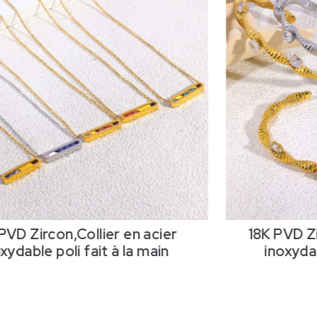
PVD Zircon,Collier en acier
18K PVD Z
xydable poli fait à la main
inoxydab