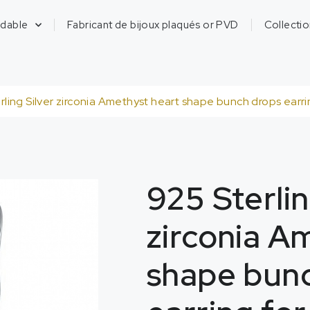
ydable
Fabricant de bijoux plaqués or PVD
Collecti
rling Silver zirconia Amethyst heart shape bunch drops ear
925
Sterlin
zirconia A
shape bun