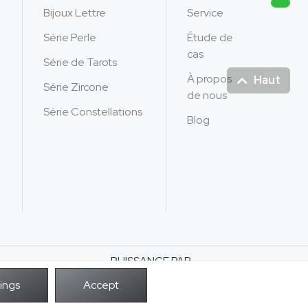
Bijoux Lettre
Service
Série Perle
Étude de
cas
Série de Tarots
À propos
Haut
Série Zircone
de nous
Série Constellations
Blog
PUISSANCE PAR
ous droits réservés.
infidélité