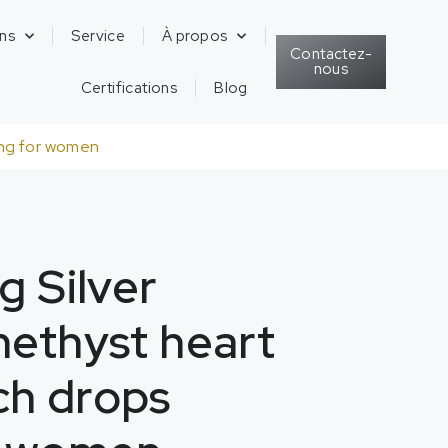
ons
Service
À propos
Contactez-
nous
Certifications
Blog
ring for women
g Silver
methyst heart
ch drops