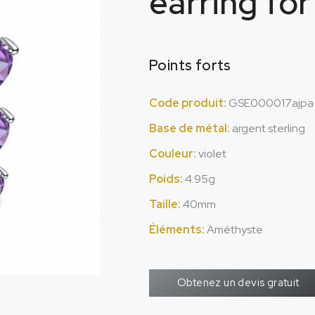
earring fo
Points forts
Code produit:
GSE000017ajpa
Base de métal:
argent sterling
Couleur:
violet
Poids:
4.95g
Taille:
40mm
Éléments:
Améthyste
Obtenez un devis gratuit