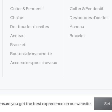
Collier & Pendentif
Collier & Pendentif
Chaîne
Des boucles d'oreilles
Des boucles d'oreilles
Anneau
Anneau
Bracelet
Bracelet
Boutons de manchette
Accessoires pour cheveux
Copyright © 2026Jusnova Bijoux - T
ensure you get the best exprerience on our website.