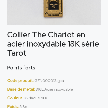
Collier The Chariot en
acier inoxydable 18K série
Tarot
Points forts
Code produit:
GEN000013ajpa
Base de métal:
316L Acier inoxydable
Couleur:
18Plaqué or K
Poids:
3.8g