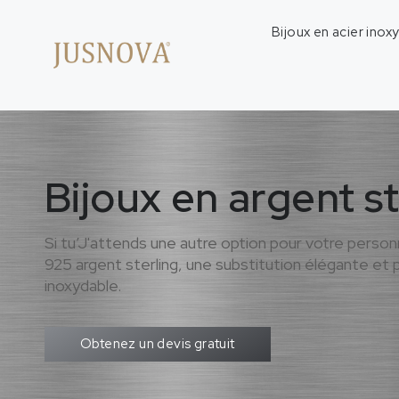
Bijoux en acier inox
Bijoux en argent s
Si tu’J'attends une autre option pour votre person
925 argent sterling, une substitution élégante et po
inoxydable.
Obtenez un devis gratuit