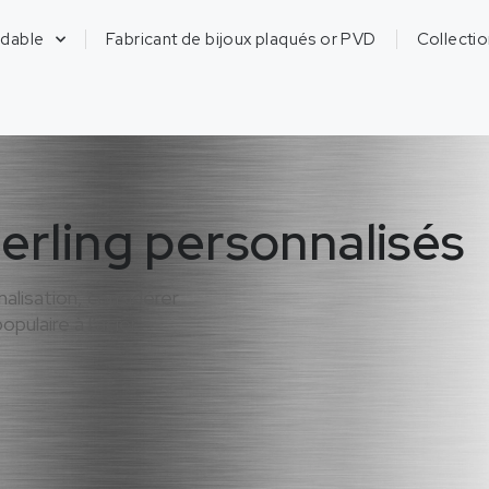
ydable
Fabricant de bijoux plaqués or PVD
Collecti
terling personnalisés
nalisation, considérer
pulaire à l’acier