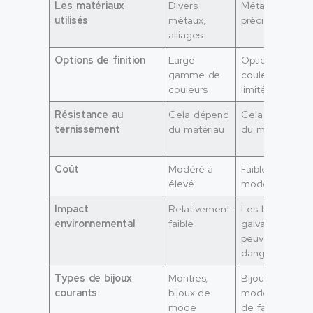
Les matériaux
Divers
Métaux
utilisés
métaux,
précieux
alliages
Options de finition
Large
Options de
gamme de
couleurs
couleurs
limitées
Résistance au
Cela dépend
Cela dépend
ternissement
du matériau
du matériau
Coût
Modéré à
Faible à
élevé
modéré
Impact
Relativement
Les bains de
environnemental
faible
galvanoplastie
peuvent être
dangereux
Types de bijoux
Montres,
Bijoux de
courants
bijoux de
mode, bijoux
mode
de fantaisie