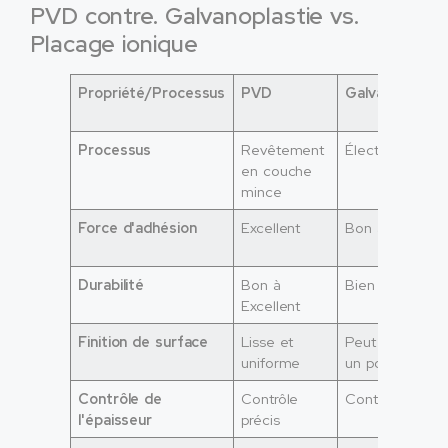
PVD contre. Galvanoplastie vs.
Placage ionique
Propriété/Processus
PVD
Galvanoplastie
Processus
Revêtement
Électrochimiqu
en couche
mince
Force d'adhésion
Excellent
Bon à Excellen
Durabilité
Bon à
Bien
Excellent
Finition de surface
Lisse et
Peut nécessite
uniforme
un polissage
Contrôle de
Contrôle
Contrôle limité
l'épaisseur
précis