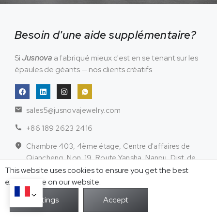
Besoin d'une aide supplémentaire?
Si
Jusnova
a fabriqué mieux c'est en se tenant sur les
épaules de géants — nos clients créatifs.
sales5@jusnovajewelry.com
+86 189 2623 2416
Chambre 403, 4ème étage, Centre d'affaires de
Qiancheng, Non. 19, Route Yansha, Nanpu, Dist. de
Panyu., Canton, Guangdong, Chine
This website uses cookies to ensure you get the best
exprerience on our website.
Bijoux en acier
Bijoux en argent
inoxydable
sterling