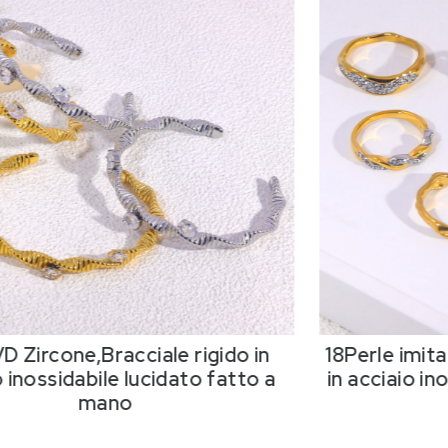
D Zircone,Bracciale rigido in
18Perle imit
 inossidabile lucidato fatto a
in acciaio in
mano