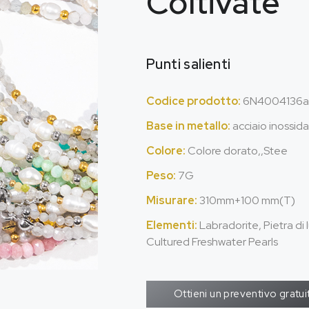
Coltivate
Punti salienti
Codice prodotto:
6N4004136a
Base in metallo:
acciaio inossida
Colore:
Colore dorato,,Stee
Peso:
7G
Misurare:
310mm+100 mm(T)
Elementi:
Labradorite, Pietra di
Cultured Freshwater Pearls
Ottieni un preventivo gratui