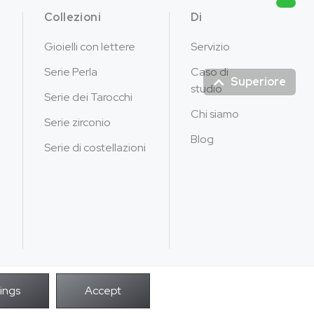
Collezioni
Di
Gioielli con lettere
Servizio
Serie Perla
Caso di
Superiore
studio
Serie dei Tarocchi
Chi siamo
Serie zirconio
Blog
Serie di costellazioni
POTENZA DA
i i diritti riservati.