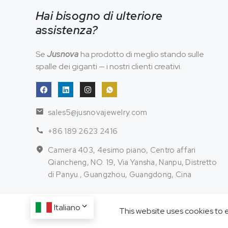
Hai bisogno di ulteriore
assistenza?
Se
Jusnova
ha prodotto di meglio stando sulle
spalle dei giganti — i nostri clienti creativi.
sales5@jusnovajewelry.com
+86 189 2623 2416
Camera 403, 4esimo piano, Centro affari
Qiancheng, NO. 19, Via Yansha, Nanpu, Distretto
di Panyu., Guangzhou, Guangdong, Cina
Italiano
This website uses cookies to 