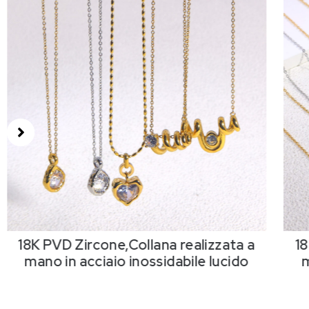
18K PVD Zircone,Collana realizzata a
18
mano in acciaio inossidabile lucido
m