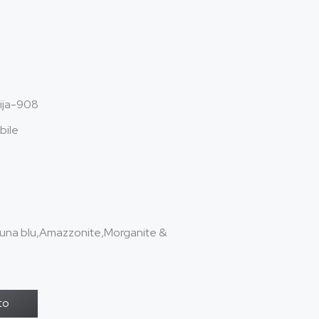
ija-908
bile
 luna blu,Amazzonite,
Morganite &
to