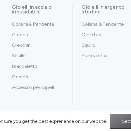
Gioielli in acciaio
Gioielli in argento
inossidabile
sterling
Collana & Pendente
Collana & Pendente
Catena
Orecchini
Orecchini
Squillo
Squillo
Braccialetto
Braccialetto
Gemelli
Accessori per capelli
ensure you get the best exprerience on our website.
Copyright © 2026Gioielli Jusnova - Tutt