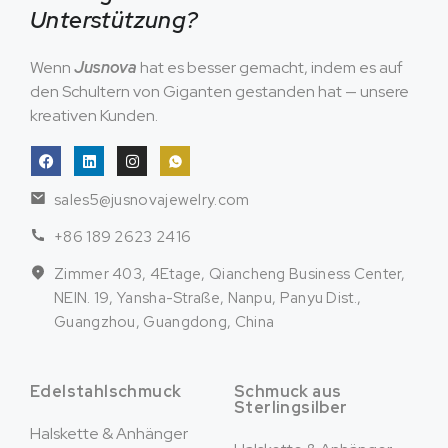
Unterstützung?
Wenn
Jusnova
hat es besser gemacht, indem es auf
den Schultern von Giganten gestanden hat — unsere
kreativen Kunden.
sales5@jusnovajewelry.com
+86 189 2623 2416
Zimmer 403, 4Etage, Qiancheng Business Center,
NEIN. 19, Yansha-Straße, Nanpu, Panyu Dist.,
Guangzhou, Guangdong, China
Edelstahlschmuck
Schmuck aus
Sterlingsilber
Halskette & Anhänger