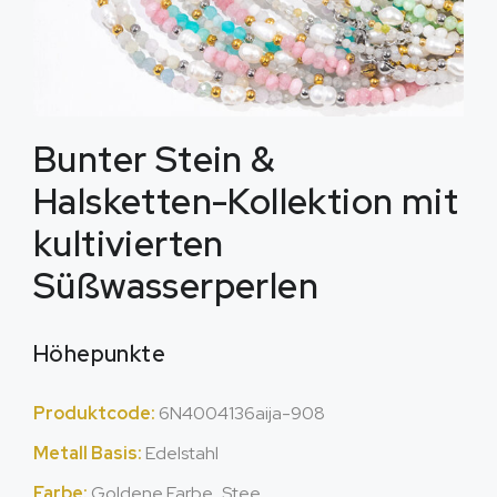
Bunter Stein &
Halsketten-Kollektion mit
kultivierten
Süßwasserperlen
Höhepunkte
Produktcode:
6N4004136aija-908
Metall Basis:
Edelstahl
Farbe:
Goldene Farbe,,Stee