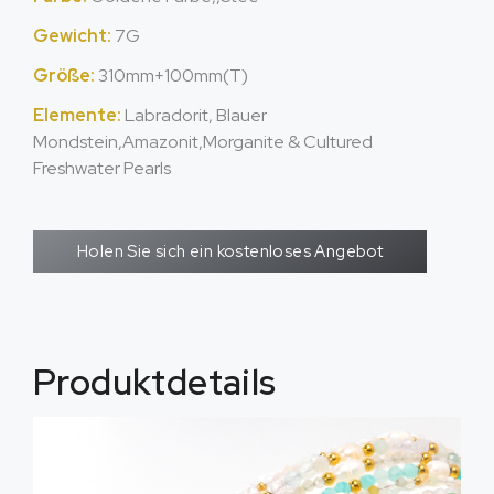
Gewicht:
7G
Größe:
310mm+100mm(T)
Elemente:
Labradorit, Blauer
Mondstein,Amazonit,
Morganite & Cultured
Freshwater Pearls
Holen Sie sich ein kostenloses Angebot
Produktdetails