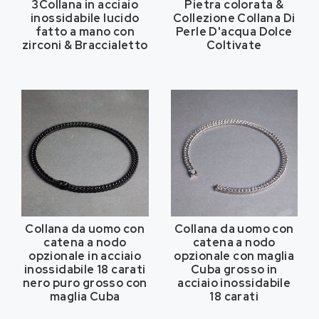
3Collana in acciaio
Pietra colorata &
inossidabile lucido
Collezione Collana Di
fatto a mano con
Perle D'acqua Dolce
zirconi & Braccialetto
Coltivate
Collana da uomo con
Collana da uomo con
catena a nodo
catena a nodo
opzionale in acciaio
opzionale con maglia
inossidabile 18 carati
Cuba grosso in
nero puro grosso con
acciaio inossidabile
maglia Cuba
18 carati