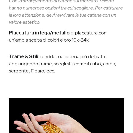
Con lo straripamento di catene sul mercato, i clienti
hanno numerose opzioni tra cui scegliere. Per catturare
la loro attenzione, devi ravvivare la tua catena con un
valore estetico.
Placcatura in lega/metallo：
placcatura con
un'ampia scelta di colori e oro 10k-24k.
Trame & Stili:
rendi la tua catena più delicata
aggiungendo trame; scegli stili come il cubo, corda,
serpente, Figaro, ecc.