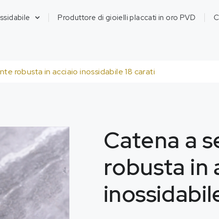
ossidabile
Produttore di gioielli placcati in oro PVD
C
te robusta in acciaio inossidabile 18 carati
Catena a s
robusta in 
inossidabil