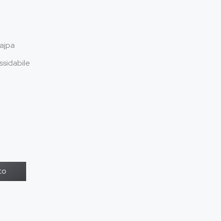
ajpa
ssidabile
to