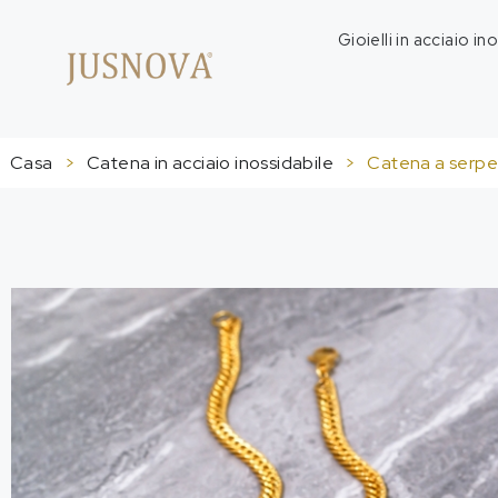
Gioielli in acciaio in
Casa
>
Catena in acciaio inossidabile
>
Catena a serpen