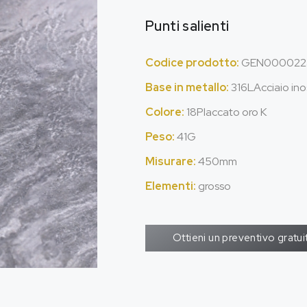
Punti salienti
Codice prodotto:
GEN000022
Base in metallo:
316LAcciaio ino
Colore:
18Placcato oro K
Peso:
41G
Misurare:
450mm
Elementi:
grosso
Ottieni un preventivo gratui