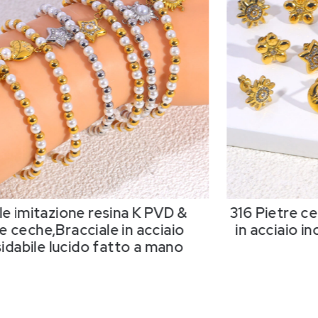
le imitazione resina K PVD &
316 Pietre c
e ceche,Bracciale in acciaio
in acciaio in
sidabile lucido fatto a mano