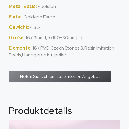
Metall Basis:
Edelstahl
Farbe:
Goldene Farbe
Gewicht:
4.3G
Größe:
16x13mm 1,5x160+30mm(T)
Elemente:
18
K PVD Czech Stones & Resin Imitation
Pearls
,Handgefertigt, poliert
Holen Sie sich ein kostenloses Angebot
Produktdetails