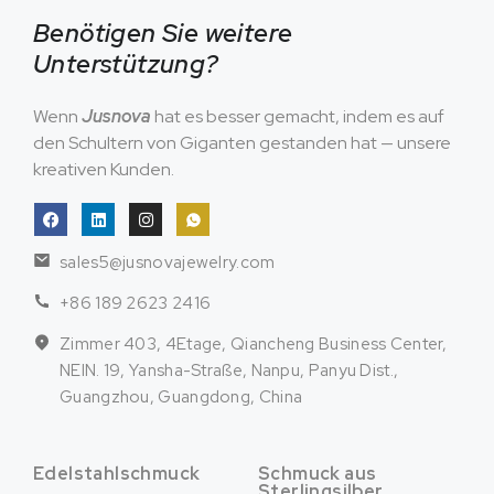
Benötigen Sie weitere
Unterstützung?
Wenn
Jusnova
hat es besser gemacht, indem es auf
den Schultern von Giganten gestanden hat — unsere
kreativen Kunden.
sales5@jusnovajewelry.com
+86 189 2623 2416
Zimmer 403, 4Etage, Qiancheng Business Center,
NEIN. 19, Yansha-Straße, Nanpu, Panyu Dist.,
Guangzhou, Guangdong, China
Edelstahlschmuck
Schmuck aus
Sterlingsilber