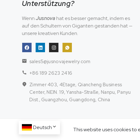
Unterstützung?
Wenn
Jusnova
hat es besser gemacht, indem es
auf den Schultern von Giganten gestanden hat —
unsere kreativen Kunden.
sales5@jusnovajewelry.com
+86 189 2623 2416
Zimmer 403, 4Etage, Qiancheng Business
Center, NEIN. 19, Yansha-Straße, Nanpu, Panyu
Dist., Guangzhou, Guangdong, China
Deutsch
This website uses cookies to 