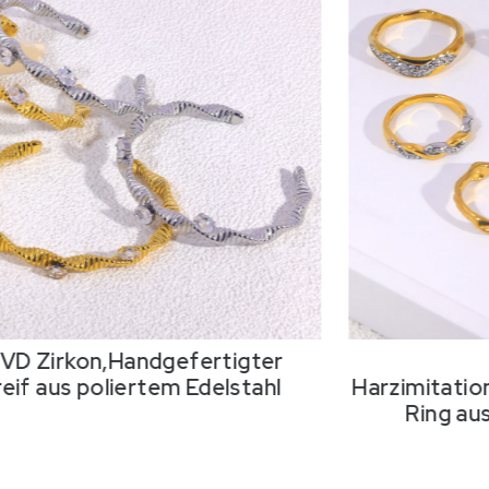
PVD Zirkon,Handgefertigter
eif aus poliertem Edelstahl
Harzimitatio
Ring au