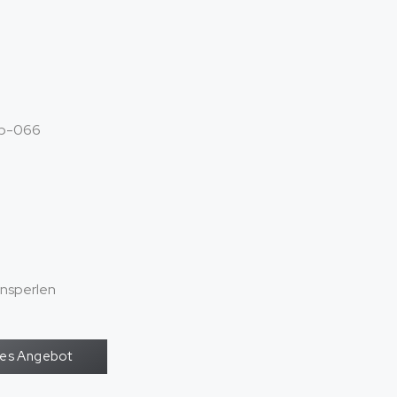
b
-066
onsperlen
oses Angebot