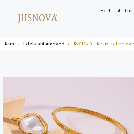
Edelstahlschmu
Heim
>
Edelstahlarmband
>
18K PVD-Harzimitationsper