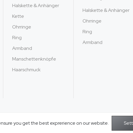
Halskette & Anhänger
Halskette & Anhänger
Kette
Ohrringe
Ohrringe
Ring
Ring
Armband
Armband
Manschettenknöpfe
Haarschmuck
ensure you get the best exprerience on our website.
Copyright © 2026Jusnova Jewelry - Alle 