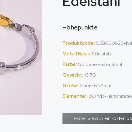
Edelstahl
Höhepunkte
Produktcode:
GEB000820vhk
Metall Basis:
Edelstahl
Farbe:
Goldene Farbe,Stahl
Gewicht:
16.7G
Größe:
Innere:61x4mm
Elemente:
18K PVD-Harzimitati
Holen Sie sich ein kostenl