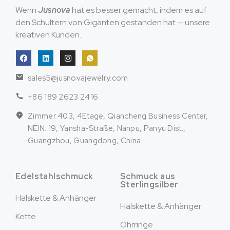
Wenn
Jusnova
hat es besser gemacht, indem es auf
den Schultern von Giganten gestanden hat — unsere
kreativen Kunden.
sales5@jusnovajewelry.com
+86 189 2623 2416
Zimmer 403, 4Etage, Qiancheng Business Center,
NEIN. 19, Yansha-Straße, Nanpu, Panyu Dist.,
Guangzhou, Guangdong, China
Edelstahlschmuck
Schmuck aus
Sterlingsilber
Halskette & Anhänger
Halskette & Anhänger
Kette
Ohrringe