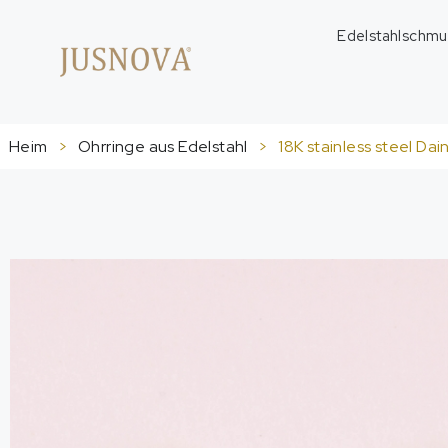
Edelstahlschmu
Heim
>
Ohrringe aus Edelstahl
>
18
K stainless steel Dai