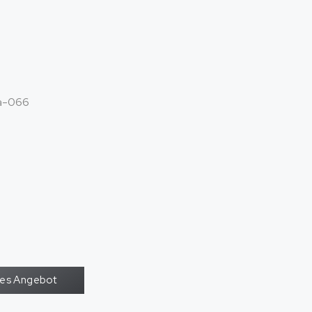
a-066
oses Angebot