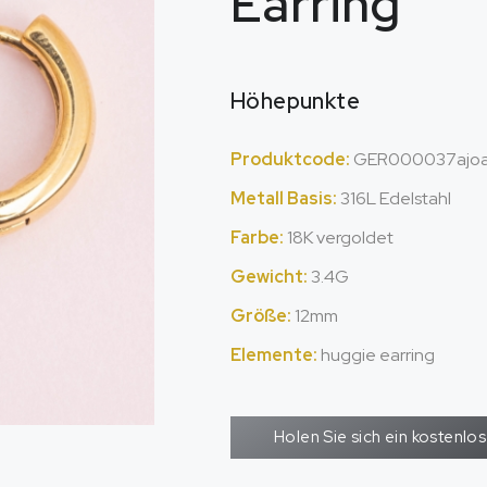
Earring
Höhepunkte
Produktcode:
GER000037ajo
Metall Basis:
316L Edelstahl
Farbe:
18K vergoldet
Gewicht:
3.4G
Größe:
12mm
Elemente:
huggie earring
Holen Sie sich ein kostenl