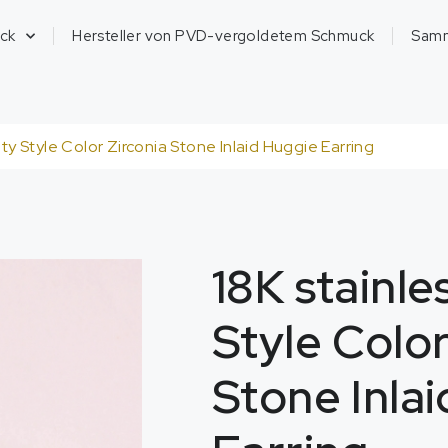
ck
Hersteller von PVD-vergoldetem Schmuck
Sam
nty Style Color Zirconia Stone Inlaid Huggie Earring
18
K stainle
Style Color
Stone Inla