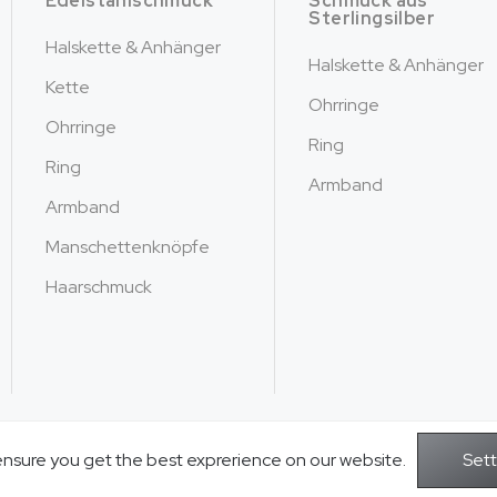
Edelstahlschmuck
Schmuck aus
Sterlingsilber
Halskette & Anhänger
Halskette & Anhänger
Kette
Ohrringe
Ohrringe
Ring
Ring
Armband
Armband
Manschettenknöpfe
Haarschmuck
ensure you get the best exprerience on our website.
Copyright © 2026Jusnova Jewelry - Alle 