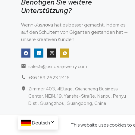
Benötigen Sie weitere
Unterstützung?
Wenn
Jusnova
hat es besser gemacht, indem es
auf den Schultern von Giganten gestanden hat —
unsere kreativen Kunden.
sales5@jusnovajewelry.com
+86 189 2623 2416
Zimmer 403, 4Etage, Qiancheng Business
Center, NEIN. 19, Yansha-Straße, Nanpu, Panyu
Dist., Guangzhou, Guangdong, China
Deutsch
This website uses cookies to 