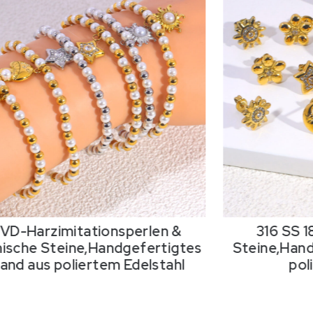
PVD-Harzimitationsperlen &
316 SS 
ische Steine,Handgefertigtes
Steine,Hand
nd aus poliertem Edelstahl
pol