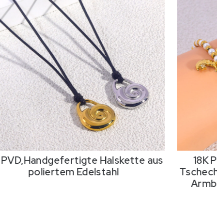
 PVD,Handgefertigte Halskette aus
18K 
poliertem Edelstahl
Tschech
Armba