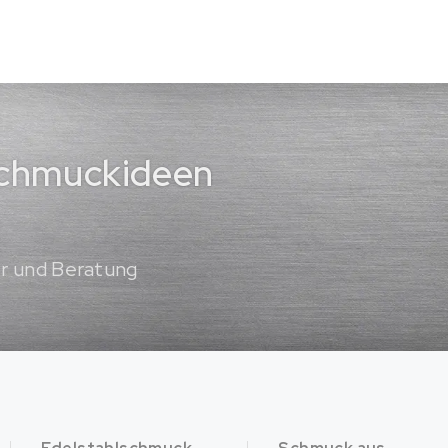
 Schmuckideen
er und Beratung