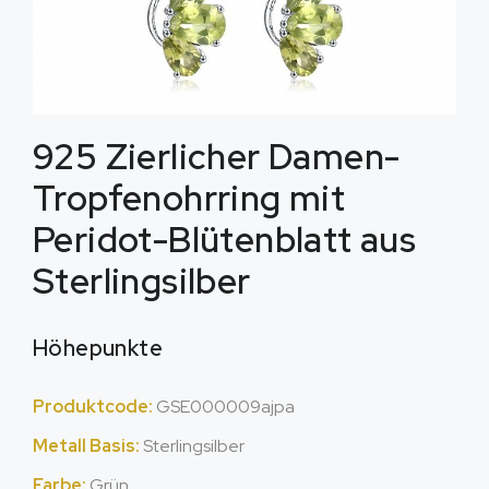
925 Zierlicher Damen-
Tropfenohrring mit
Peridot-Blütenblatt aus
Sterlingsilber
Höhepunkte
Produktcode:
GSE000009ajpa
Metall Basis:
Sterlingsilber
Farbe:
Grün