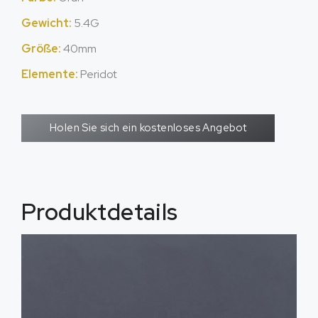
Gewicht:
5.4G
Größe:
40mm
Elemente:
Peridot
Holen Sie sich ein kostenloses Angebot
Produktdetails