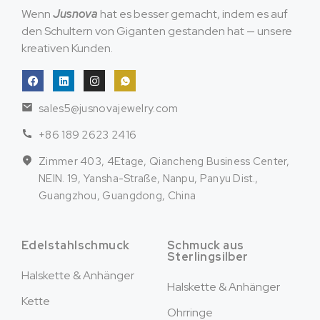
Wenn
Jusnova
hat es besser gemacht, indem es auf
den Schultern von Giganten gestanden hat — unsere
kreativen Kunden.
sales5@jusnovajewelry.com
+86 189 2623 2416
Zimmer 403, 4Etage, Qiancheng Business Center,
NEIN. 19, Yansha-Straße, Nanpu, Panyu Dist.,
Guangzhou, Guangdong, China
Edelstahlschmuck
Schmuck aus
Sterlingsilber
Halskette & Anhänger
Halskette & Anhänger
Kette
Ohrringe