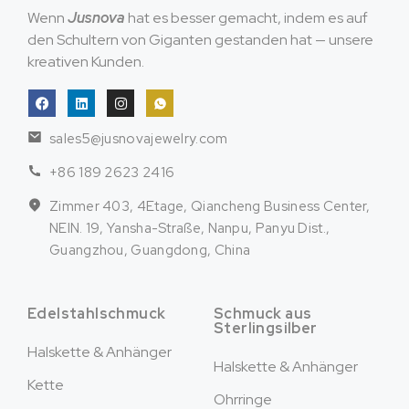
Wenn
Jusnova
hat es besser gemacht, indem es auf
den Schultern von Giganten gestanden hat — unsere
kreativen Kunden.
sales5@jusnovajewelry.com
+86 189 2623 2416
Zimmer 403, 4Etage, Qiancheng Business Center,
NEIN. 19, Yansha-Straße, Nanpu, Panyu Dist.,
Guangzhou, Guangdong, China
Edelstahlschmuck
Schmuck aus
Sterlingsilber
Halskette & Anhänger
Halskette & Anhänger
Kette
Ohrringe