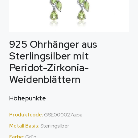
925 Ohrhänger aus
Sterlingsilber mit
Peridot-Zirkonia-
Weidenblättern
Höhepunkte
Produktcode:
GSE000027ajpa
Metall Basis:
Sterlingsilber
Farbe:
Grün