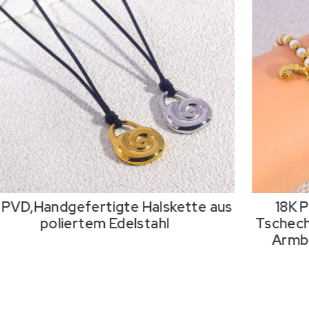
 PVD,Handgefertigte Halskette aus
18K 
poliertem Edelstahl
Tschech
Armba