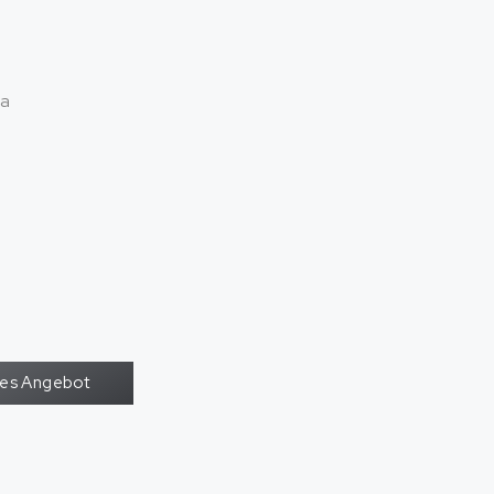
a
oses Angebot