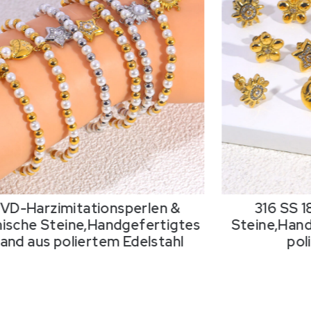
PVD-Harzimitationsperlen &
316 SS 
ische Steine,Handgefertigtes
Steine,Hand
nd aus poliertem Edelstahl
pol