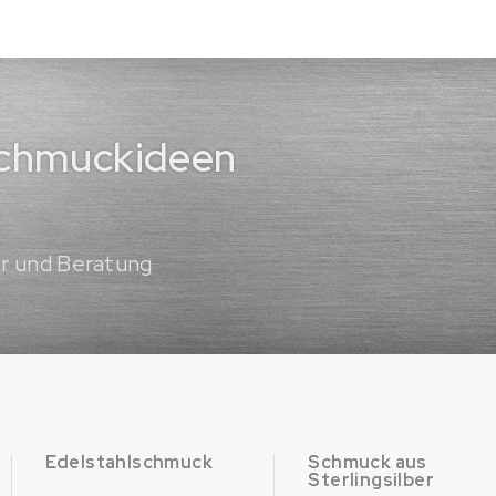
 Schmuckideen
er und Beratung
Edelstahlschmuck
Schmuck aus
Sterlingsilber