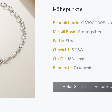
Höhepunkte
Produktcode:
GSB000008akh
Metall Basis:
Sterlingsilber
Farbe:
Silber
Gewicht:
5.08G
Größe:
160+4mm
Elemente:
Zirkonoxid
Holen Sie sich ein kostenl