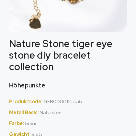
Nature Stone tiger eye
stone diy bracelet
collection
Höhepunkte
Produktcode:
GEB000012bkab
Metall Basis:
Naturstein
Farbe:
braun
Gewicht:
9.6G