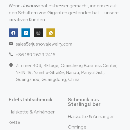
Wenn
Jusnova
hat es besser gemacht, indem es auf
den Schultern von Giganten gestanden hat — unsere
kreativen Kunden.
sales5@jusnovajewelry.com
+86 189 2623 2416
Zimmer 403, 4Etage, Qiancheng Business Center,
NEIN. 19, Yansha-Straße, Nanpu, Panyu Dist.,
Guangzhou, Guangdong, China
Edelstahlschmuck
Schmuck aus
Sterlingsilber
Halskette & Anhänger
Halskette & Anhänger
Kette
Ohrringe