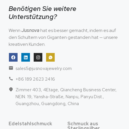
Benötigen Sie weitere
Unterstützung?
Wenn
Jusnova
hat es besser gemacht, indem es auf
den Schultern von Giganten gestanden hat — unsere
kreativen Kunden.
sales5@jusnovajewelry.com
+86 189 2623 2416
Zimmer 403, 4Etage, Qiancheng Business Center,
NEIN. 19, Yansha-Straße, Nanpu, Panyu Dist.,
Guangzhou, Guangdong, China
Edelstahlschmuck
Schmuck aus
Sterlingsilber