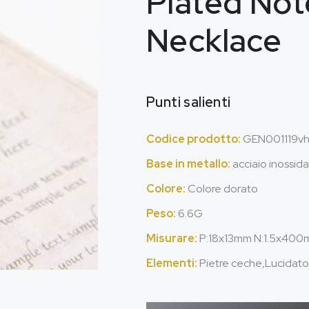
Plated No
Necklace
Punti salienti
Codice prodotto:
GEN001119v
Base in metallo:
acciaio inossida
Colore:
Colore dorato
Peso:
6.6G
Misurare:
P:18
x13mm N
:1.5x40
Elementi:
Pietre ceche,Lucidat