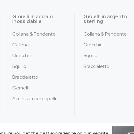
Gioielli in acciaio
Gioielli in argento
inossidabile
sterling
Collana & Pendente
Collana & Pendente
Catena
Orecchini
Orecchini
Squillo
Squillo
Braccialetto
Braccialetto
Gemelli
Accessori per capelli
ensure you get the best exprerience on our website.