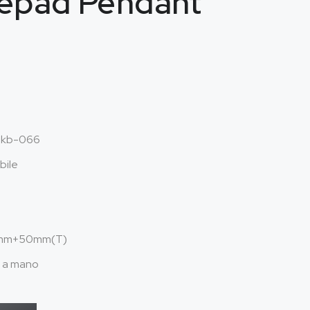
tepad Pendant
hkb
-066
bile
0mm+50mm(T)
o a mano