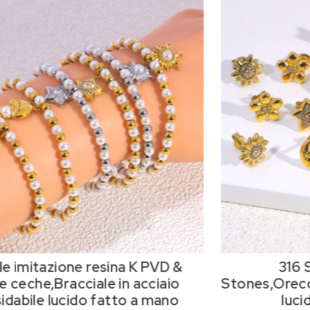
le imitazione resina K PVD &
316
e ceche,Bracciale in acciaio
Stones
,Orecc
sidabile lucido fatto a mano
luci