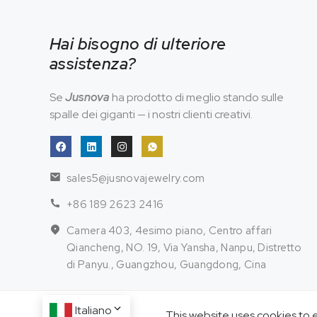
Hai bisogno di ulteriore
assistenza?
Se
Jusnova
ha prodotto di meglio stando sulle
spalle dei giganti — i nostri clienti creativi.
sales5@jusnovajewelry.com
+86 189 2623 2416
Camera 403, 4esimo piano, Centro affari
Qiancheng, NO. 19, Via Yansha, Nanpu, Distretto
di Panyu., Guangzhou, Guangdong, Cina
Italiano
This website uses cookies to 