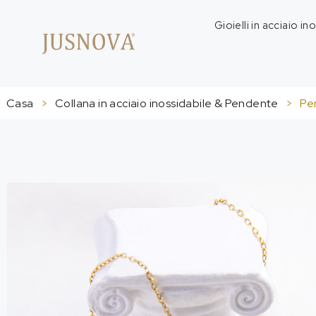
Gioielli in acciaio in
Casa
>
Collana in acciaio inossidabile & Pendente
>
Pe