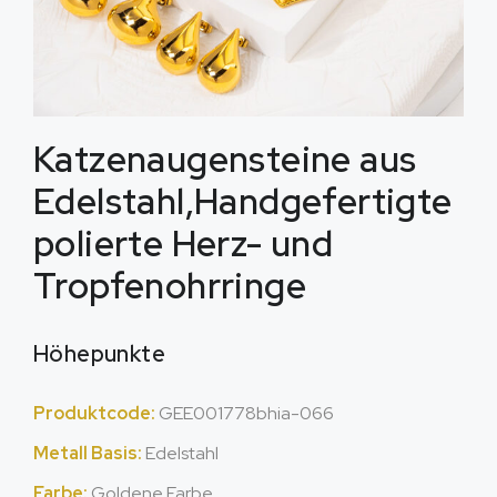
Katzenaugensteine ​​aus
Edelstahl,Handgefertigte
polierte Herz- und
Tropfenohrringe
Höhepunkte
Produktcode:
GEE001778bhia
-066
Metall Basis:
Edelstahl
Farbe:
Goldene Farbe