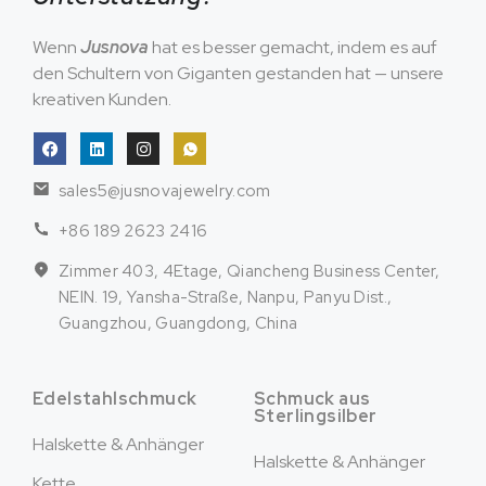
Wenn
Jusnova
hat es besser gemacht, indem es auf
den Schultern von Giganten gestanden hat — unsere
kreativen Kunden.
sales5@jusnovajewelry.com
+86 189 2623 2416
Zimmer 403, 4Etage, Qiancheng Business Center,
NEIN. 19, Yansha-Straße, Nanpu, Panyu Dist.,
Guangzhou, Guangdong, China
Edelstahlschmuck
Schmuck aus
Sterlingsilber
Halskette & Anhänger
Halskette & Anhänger
Kette