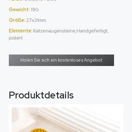
Gewicht:
19G
Größe:
27
x31mm
Elemente:
Katzenaugensteine,Handgefertigt,
poliert
Holen Sie sich ein kostenloses Angebot
Produktdetails