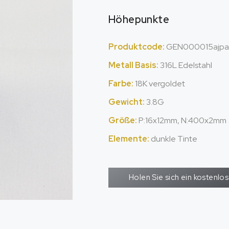
Höhepunkte
Produktcode:
GEN000015ajpa
Metall Basis:
316L Edelstahl
Farbe:
18K vergoldet
Gewicht:
3.8G
Größe:
P:16x12mm, N:400x2mm
Elemente:
dunkle Tinte
Holen Sie sich ein kostenl