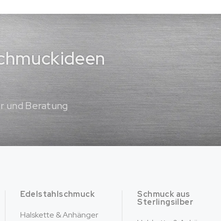
 Schmuckideen
er und Beratung
Edelstahlschmuck
Schmuck aus
Sterlingsilber
Halskette & Anhänger