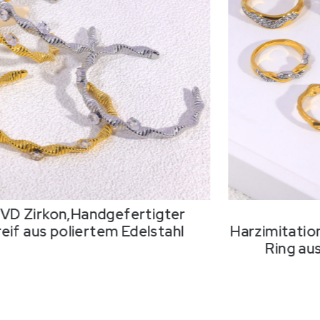
PVD Zirkon,Handgefertigter
eif aus poliertem Edelstahl
Harzimitatio
Ring au