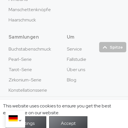
Manschettenknöpfe
Haarschmuck
Sammlungen
Um
Spitze
Buchstabenschmuck
Service
Pearl-Serie
Fallstudie
Tarot-Serie
Über uns
Zirkonium-Serie
Blog
Konstellationsserie
Copyright © 2026Jusnova Jewelry - Alle Rechte
This website uses cookies to ensure you get the best
vorbehalten.
exprerience on our website.
POWER BY
Unendlichkeit