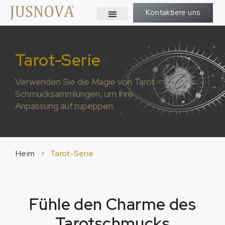
Kontaktiere uns
Tarot-Serie
Verwenden Sie die Magie von Tarot -
Schmucksammlungen, um Ihre
Anpassung aufzupeppen.
Heim
>
Tarot-Serie
Fühle den Charme des
Tarotschmucks