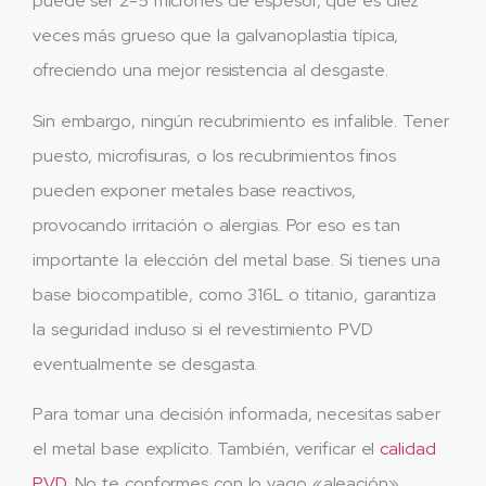
puede ser 2-5 micrones de espesor, que es diez
veces más grueso que la galvanoplastia típica,
ofreciendo una mejor resistencia al desgaste.
Sin embargo, ningún recubrimiento es infalible. Tener
puesto, microfisuras, o los recubrimientos finos
pueden exponer metales base reactivos,
provocando irritación o alergias. Por eso es tan
importante la elección del metal base. Si tienes una
base biocompatible, como 316L o titanio, garantiza
la seguridad incluso si el revestimiento PVD
eventualmente se desgasta.
Para tomar una decisión informada, necesitas saber
el metal base explícito. También, verificar el
calidad
PVD
. No te conformes con lo vago «aleación»