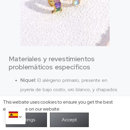
Materiales y revestimientos
problemáticos específicos
Níquel:
El alérgeno primario, presente en
joyería de bajo costo, oro blanco, y chapados.
Evite todas las aleaciones que contengan
This website uses cookies to ensure you get the best
níquel para pieles sensibles..
exprerience on our website.
Cobalto y Cromo:
Estas son las causas
reconocidas de alergia de contacto.. Los