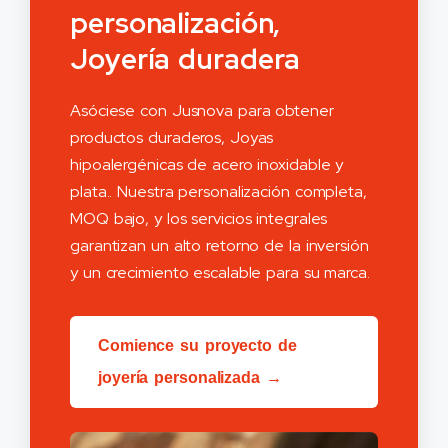
personalización,
Joyería duradera
Asóciese con Jusnova para obtener
productos duraderos, Joyas
hipoalergénicas de acero inoxidable y
plata.. Nuestra personalización completa,
MOQ bajo, y los servicios integrales
garantizan un alto retorno de la inversión
y un crecimiento escalable para su marca.
Comience su proyecto de
joyería personalizada →