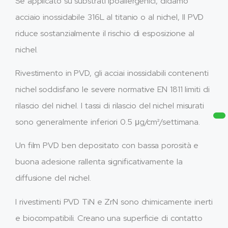
Se applicato su substrati ipoallergenici, diciamo
acciaio inossidabile 316L al titanio o al nichel, Il PVD
riduce sostanzialmente il rischio di esposizione al
nichel.
Rivestimento in PVD, gli acciai inossidabili contenenti
nichel soddisfano le severe normative EN 1811 limiti di
rilascio del nichel. I tassi di rilascio del nichel misurati
sono generalmente inferiori 0.5 μg/cm²/settimana.
Un film PVD ben depositato con bassa porosità e
buona adesione rallenta significativamente la
diffusione del nichel.
I rivestimenti PVD TiN e ZrN sono chimicamente inerti
e biocompatibili. Creano una superficie di contatto