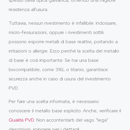
spesso della tipica galvanica, offrendo una migliore
resistenza all'usura.
Tuttavia, nessun rivestimento è infallibile. Indossare,
micro-fessurazioni, oppure i rivestimenti sottili
possono esporre metalli di base reattivi, portando a
irritazioni o allergie. Ecco perché la scelta del metallo
di base è così importante. Se hai una base
biocompatibile, come 316L o titanio, garantisce
sicurezza anche in caso di usura del rivestimento
PVD.
Per fare una scelta informata, è necessario
conoscere il metallo base esplicito. Anche, verificare il
Qualità PVD
. Non accontentarti del vago “lega”
descrizioni; spingere per i dettagli.