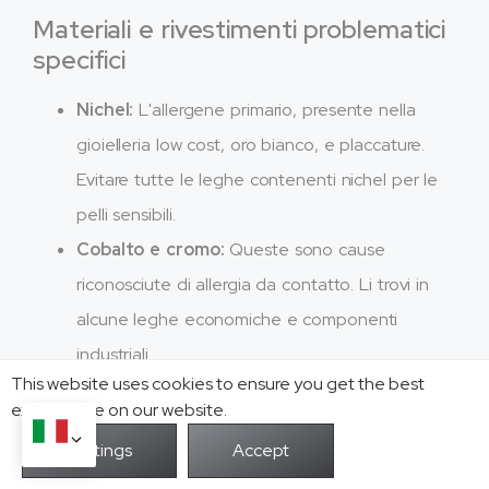
Materiali e rivestimenti problematici
specifici
Nichel:
L'allergene primario, presente nella
gioielleria low cost, oro bianco, e placcature.
Evitare tutte le leghe contenenti nichel per le
pelli sensibili.
Cobalto e cromo:
Queste sono cause
riconosciute di allergia da contatto. Li trovi in ​​
alcune leghe economiche e componenti
industriali.
This website uses cookies to ensure you get the best
Ottone e Rame:
Questi si ossidano con il
exprerience on our website.
sudore, provocando irritazioni e macchie sulla
pelle. Spesso, contengono nichel o altri metalli