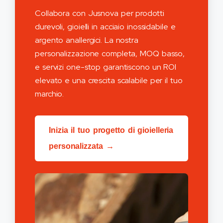
Collabora con Jusnova per prodotti
durevoli, gioielli in acciaio inossidabile e
argento anallergici. La nostra
personalizzazione completa, MOQ basso,
e servizi one-stop garantiscono un ROI
elevato e una crescita scalabile per il tuo
marchio.
Inizia il tuo progetto di gioielleria
personalizzata →