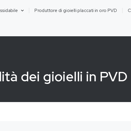
ossidabile
Produttore di gioielli placcati in oro PVD
C
tà dei gioielli in PVD