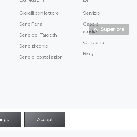
Collezioni
Di
Gioielli con lettere
Servizio
Serie Perla
Caso di
Superiore
studio
Serie dei Tarocchi
Chi siamo
Serie zirconio
Blog
Serie di costellazioni
POTENZA DA
i i diritti riservati.
infilt