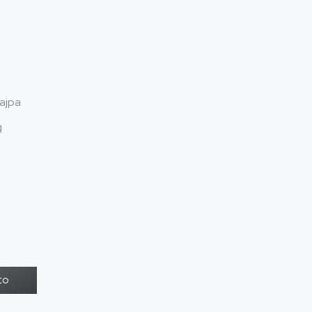
ajpa
g
to