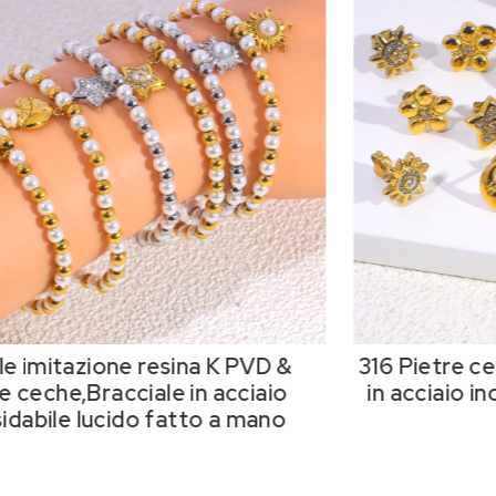
le imitazione resina K PVD &
316 Pietre c
e ceche,Bracciale in acciaio
in acciaio in
sidabile lucido fatto a mano