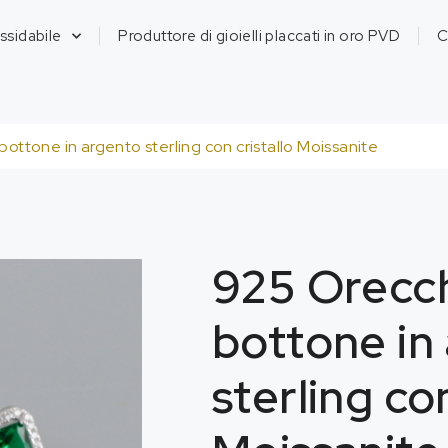
ossidabile
Produttore di gioielli placcati in oro PVD
C
ottone in argento sterling con cristallo Moissanite
925 Orecch
bottone in
sterling con