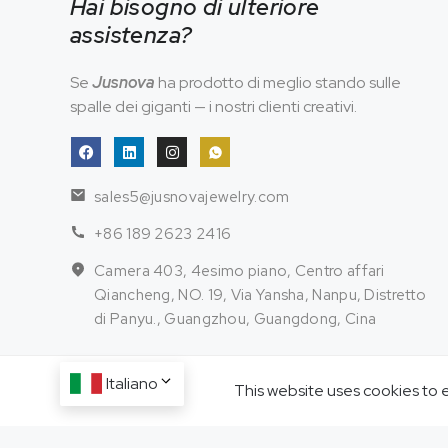
Hai bisogno di ulteriore
assistenza?
Se
Jusnova
ha prodotto di meglio stando sulle
spalle dei giganti — i nostri clienti creativi.
sales5@jusnovajewelry.com
+86 189 2623 2416
Camera 403, 4esimo piano, Centro affari
Qiancheng, NO. 19, Via Yansha, Nanpu, Distretto
di Panyu., Guangzhou, Guangdong, Cina
Italiano
This website uses cookies to 