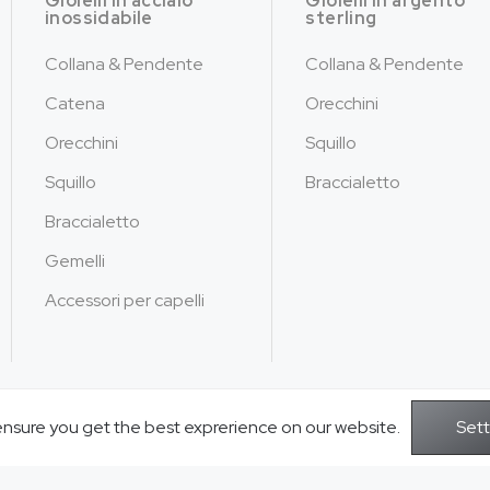
Gioielli in acciaio
Gioielli in argento
inossidabile
sterling
Collana & Pendente
Collana & Pendente
Catena
Orecchini
Orecchini
Squillo
Squillo
Braccialetto
Braccialetto
Gemelli
Accessori per capelli
ensure you get the best exprerience on our website.
Copyright © 2026Gioielli Jusnova - Tutt