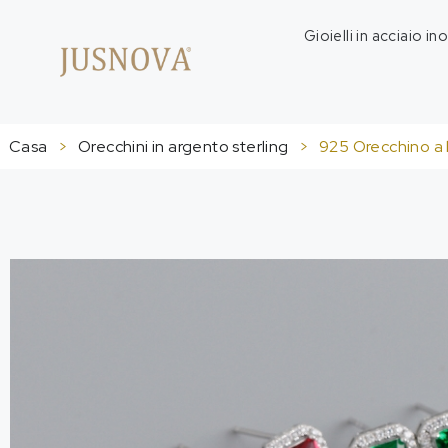
Gioielli in acciaio in
Casa
>
Orecchini in argento sterling
>
925 Orecchino a b