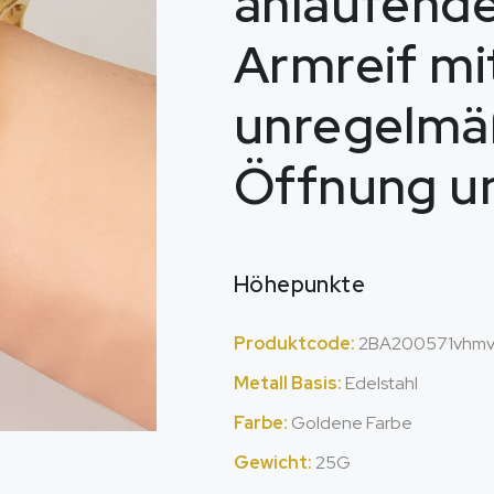
anlaufende
Armreif mi
unregelmä
Öffnung un
Höhepunkte
Produktcode:
2BA200571vhm
Metall Basis:
Edelstahl
Farbe:
Goldene Farbe
Gewicht:
25G