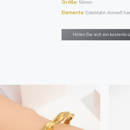
Größe:
56mm
Elemente:
Edelstahl-Armreif, ha
Holen Sie sich ein kostenl