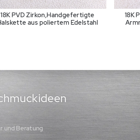
18K PVD Zirkon,Handgefertigter
Armreif aus poliertem Edelstahl
Harzi
 Schmuckideen
er und Beratung