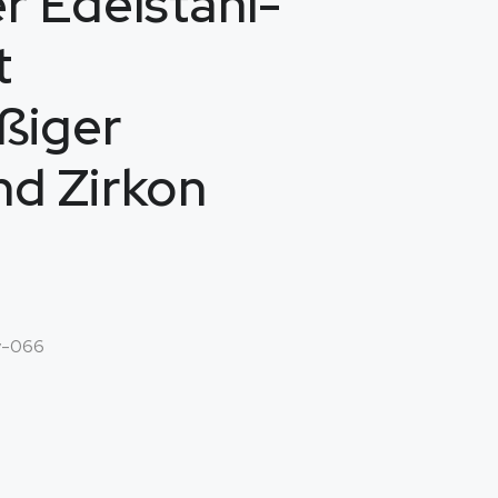
r Edelstahl-
t
ßiger
d Zirkon
v-066