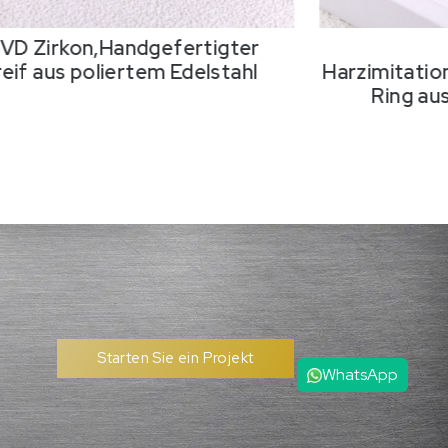
18K PVD-
mitationsperlen,Handgefertigter
Harzimita
Ring aus poliertem Edelstahl
Ring 
WhatsApp
Starten Sie ein Projekt