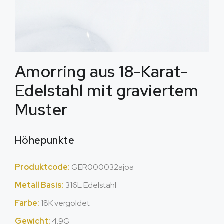
Amorring aus 18-Karat-
Edelstahl mit graviertem
Muster
Höhepunkte
Produktcode:
GER000032ajoa
Metall Basis:
316L Edelstahl
Farbe:
18K vergoldet
Gewicht:
4.9G