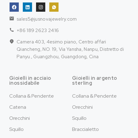
sales5@jusnovajewelry.com
+86 189 2623 2416
Camera 403, 4esimo piano, Centro affari
Qiancheng, NO. 19, Via Yansha, Nanpu, Distretto di
Panyu., Guangzhou, Guangdong, Cina
Gioielli in acciaio
Gioielli in argento
inossidabile
sterling
Collana & Pendente
Collana & Pendente
Catena
Orecchini
Orecchini
Squillo
Squillo
Braccialetto