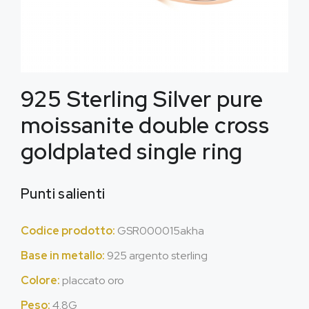
925
Sterling Silver pure
moissanite double cross
goldplated single ring
Punti salienti
Codice prodotto:
GSR000015akha
Base in metallo:
925 argento sterling
Colore:
placcato oro
Peso:
4.8G