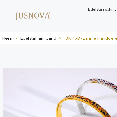
Edelstahlschmu
Heim
>
Edelstahlarmband
>
18K PVD-Emaille,Handgefer