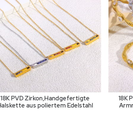
rtigte
18K PVD Zirkon,Handgefertigte
elstahl
Armreif aus poliertem Edelstah