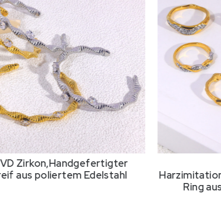
r
18K PVD-
l
Harzimitationsperlen,Handgefertigter
Ring aus poliertem Edelstahl