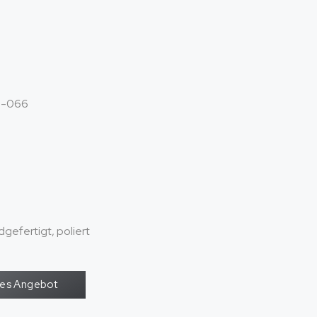
a-066
gefertigt, poliert
oses Angebot