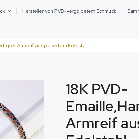
ck
Hersteller von PVD-vergoldetem Schmuck
Sam
tigter Armreif aus poliertem Edelstahl
18K PVD-
Emaille,Ha
Armreif au