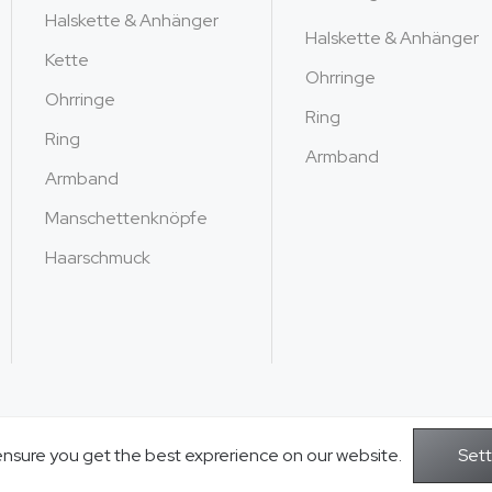
Sterlingsilber
Halskette & Anhänger
Halskette & Anhänger
Kette
Ohrringe
Ohrringe
Ring
Ring
Armband
Armband
Manschettenknöpfe
Haarschmuck
ensure you get the best exprerience on our website.
Copyright © 2026Jusnova Jewelry - Alle 