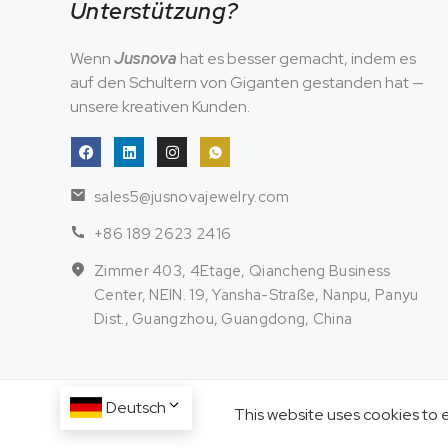
Unterstützung?
Wenn
Jusnova
hat es besser gemacht, indem es
auf den Schultern von Giganten gestanden hat —
unsere kreativen Kunden.
sales5@jusnovajewelry.com
+86 189 2623 2416
Zimmer 403, 4Etage, Qiancheng Business
Center, NEIN. 19, Yansha-Straße, Nanpu, Panyu
Dist., Guangzhou, Guangdong, China
Deutsch
This website uses cookies to 