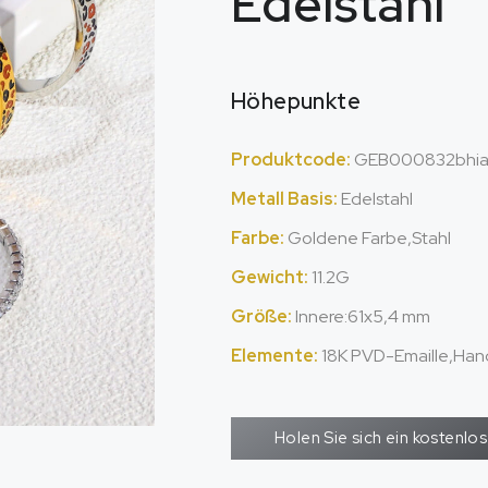
Edelstahl
Höhepunkte
Produktcode:
GEB000832bhi
Metall Basis:
Edelstahl
Farbe:
Goldene Farbe,Stahl
Gewicht:
11.2G
Größe:
Innere:61x5,4 mm
Elemente:
18K PVD-Emaille,Hand
Holen Sie sich ein kostenl