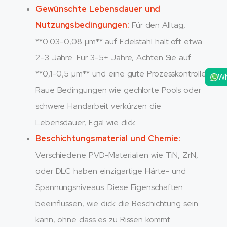
Gewünschte Lebensdauer und
Nutzungsbedingungen:
Für den Alltag,
**0.03–0,08 µm** auf Edelstahl hält oft etwa
2–3 Jahre. Für 3–5+ Jahre, Achten Sie auf
**0,1–0,5 µm** und eine gute Prozesskontrolle.
W
Raue Bedingungen wie gechlorte Pools oder
schwere Handarbeit verkürzen die
Lebensdauer, Egal wie dick.
Beschichtungsmaterial und Chemie:
Verschiedene PVD-Materialien wie TiN, ZrN,
oder DLC haben einzigartige Härte- und
Spannungsniveaus. Diese Eigenschaften
beeinflussen, wie dick die Beschichtung sein
kann, ohne dass es zu Rissen kommt.