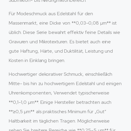
Submikron- bis Niedrigmikronbereich.
Für Modeschmuck aus Edelstahl für den
Massenmarkt, eine Dicke von **0,03–0,08 µm** ist
üblich. Diese Serie bewahrt effektiv feine Details wie
Gravuren und Mikrotexturen. Es bietet auch eine
gute Haftung, Härte, und Duktilität, Leistung und
Kosten in Einklang bringen.
Hochwertiger dekorativer Schmuck, einschließlich
Mitte- bis hin zu hochwertigem Edelstahl und einigen
Uhrenkomponenten, Verwendet typischerweise
**0,1–1,0 µm**. Einige Hersteller betrachten auch
**≥0,5 µm** als praktisches Minimum für „Gut“
Haltbarkeit im täglichen Tragen. Möglicherweise
sehen Sie breitere Bereiche wie **0,25–5 µm** für