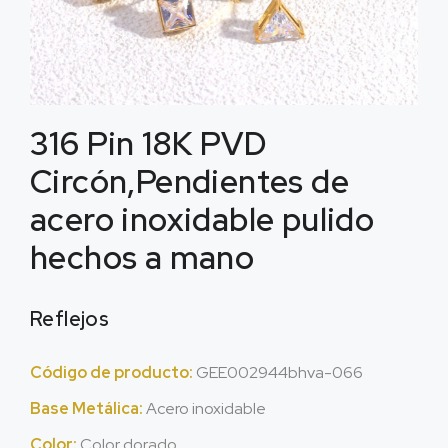
316 Pin 18K PVD
Circón,Pendientes de
acero inoxidable pulido
hechos a mano
Reflejos
Código de producto:
GEE002944bhva-066
Base Metálica:
Acero inoxidable
Color:
Color dorado