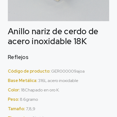
Anillo nariz de cerdo de
acero inoxidable 18K
Reflejos
Código de producto:
GER000009ajoa
Base Metálica:
316L acero inoxidable
Color:
18Chapado en oro K.
Peso:
8.6gramo
Tamaño:
7,8,9